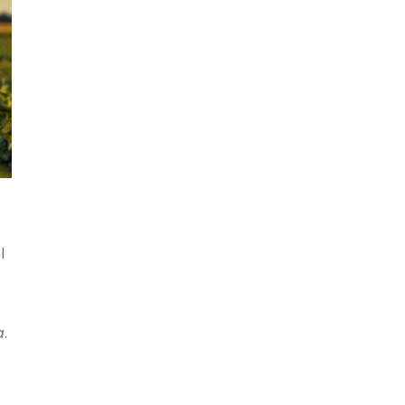
l
a
.