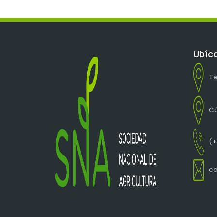
Ubíc
Te
Có
(+
co