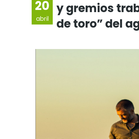
20
y gremios trab
abril
de toro” del a