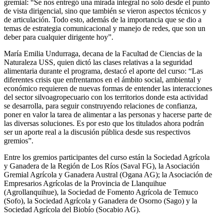
gremial: “Se nos entregó una mirada integral no solo desde el punto
de vista dirigencial, sino que también se vieron aspectos técnicos y
de articulación. Todo esto, además de la importancia que se dio a
temas de estrategia comunicacional y manejo de redes, que son un
deber para cualquier dirigente hoy”.
María Emilia Undurraga, decana de la Facultad de Ciencias de la
Naturaleza USS, quien dictó las clases relativas a la seguridad
alimentaria durante el programa, destacó el aporte del curso: “Las
diferentes crisis que enfrentamos en el ámbito social, ambiental y
económico requieren de nuevas formas de entender las interacciones
del sector silvoagropecuario con los territorios donde esta actividad
se desarrolla, para seguir construyendo relaciones de confianza,
poner en valor la tarea de alimentar a las personas y hacerse parte de
las diversas soluciones. Es por esto que los titulados ahora podrán
ser un aporte real a la discusión pública desde sus respectivos
gremios”.
Entre los gremios participantes del curso están la Sociedad Agrícola
y Ganadera de la Región de Los Ríos (Saval FG), la Asociación
Gremial Agrícola y Ganadera Austral (Ogana AG); la Asociación de
Empresarios Agrícolas de la Provincia de Llanquihue
(Agrollanquihue), la Sociedad de Fomento Agrícola de Temuco
(Sofo), la Sociedad Agrícola y Ganadera de Osorno (Sago) y la
Sociedad Agrícola del Biobío (Socabio AG).