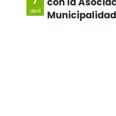
7
con la Asocia
abril
Municipalida