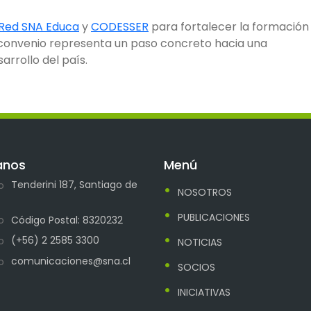
Red SNA Educa
y
CODESSER
para fortalecer la formación
te convenio representa un paso concreto hacia una
rrollo del país.
anos
Menú
Tenderini 187, Santiago de
NOSOTROS
PUBLICACIONES
Código Postal: 8320232
(+56) 2 2585 3300
NOTICIAS
comunicaciones@sna.cl
SOCIOS
INICIATIVAS