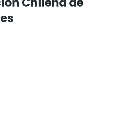
ción Chilena de
des