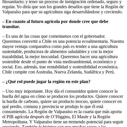
fitosanitario; y tener un proceso de inmigración ordenado, seguro y
regular. Yo diría que son los grandes desafíos que tiene la Región de
Valparaíso para que su agricultura siga desarrollándose y creciendo.
– En cuanto al futuro agrícola por donde cree que debe
transitar.
– Es una de las cosas que comentamos con el gobernador.
Queremos convertir a Chile en una potencia ecoalimentaria. Nuestra
mayor ventaja comparativa como país es tender a una agricultura
sustentable, productora de alimentos saludables y con la mejor
trazabilidad, la mejor inocuidad. Queremos hacer una agricultura
sostenible desde el punto de vista medioambiental, económico y
social. Eso, además, trae rentabilidad y sostenibilidad económica.
Chile compite con Australia, Nueva Zelanda, Sudáfrica y Perú.
– ¿Qué rol puede jugar la región en este plan?
– Uno muy importante. Hoy día el consumidor quiere conocer la
huella del agua en cómo se producen los productos. Quiere conocer
la huella de carbono, quiere un producto inocuo, quiere conocer en
qué predio, comuna y provincia se produjo lo que él está
consumiendo. La Región de Valparaíso es la cuarta que más aporta
el PIB agrícola después de O’Higgins, El Maule y la Región
Metropolitana. Y Valparaíso tiene un tremendo potencial para seguir
creciendo. También le hicimos ver que muchas veces a las