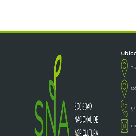
Ubíc
Te
Có
(+
co