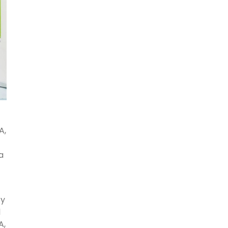
A,
a
 y
l
A,