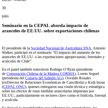
30
julio
Seminario en la CEPAL aborda impacto de
aranceles de EE.UU. sobre exportaciones chilenas
El presidente de la
Sociedad Nacional de Agricultura SNA
, Antonio
Walker, participó en el seminario “El impacto del aumento de los
aranceles de EE.UU. a las exportaciones agropecuarias, forestales y
acuícolas de Chile”.
En el panel también estuvieron Rodrigo O’Ryan (presidente
de
Corporación Chilena de la Madera CORMA
), Loreto Seguel
(presidenta del
Consejo del Salmón AG
), Osvaldo Rosales
(exDirector de Relaciones Económicas de Cancillería) y Keiji Inoue
(
CEPAL ONU
), quienes entregaron una visión técnica y estratégica
sobre los efectos de estas medidas arancelarias impuestas por
EE.UU., particularmente en sectores clave como el frutícola, forestal
y acuícola.
Se destacó la incertidumbre que enfrentan los exportadores, los