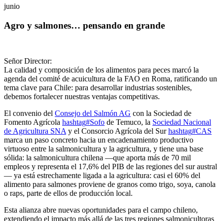
junio
Agro y salmones… pensando en grande
Señor Director:
La calidad y composición de los alimentos para peces marcó la
agenda del comité de acuicultura de la FAO en Roma, ratificando un
tema clave para Chile: para desarrollar industrias sostenibles,
debemos fortalecer nuestras ventajas competitivas.
El convenio del
Consejo del Salmón AG
con la Sociedad de
Fomento Agrícola
hashtag
#
Sofo
de Temuco, la
Sociedad Nacional
de Agricultura SNA
y el Consorcio Agrícola del Sur
hashtag
#
CAS
marca un paso concreto hacia un encadenamiento productivo
virtuoso entre la salmonicultura y la agricultura, y tiene una base
sólida: la salmonicultura chilena —que aporta más de 70 mil
empleos y representa el 17,6% del PIB de las regiones del sur austral
— ya está estrechamente ligada a la agricultura: casi el 60% del
alimento para salmones proviene de granos como trigo, soya, canola
o raps, parte de ellos de producción local.
Esta alianza abre nuevas oportunidades para el campo chileno,
extendiendo el impacto más allá de las tres regiones salmonicultoras