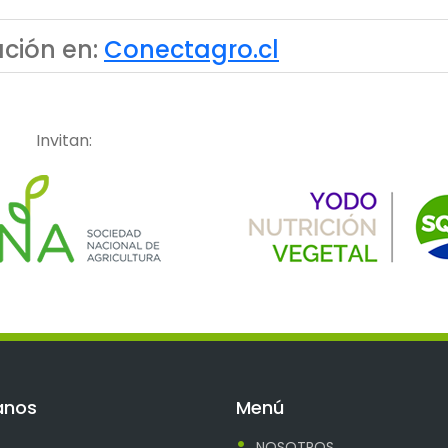
ción en:
Conectagro.cl
Invitan:
anos
Menú
NOSOTROS