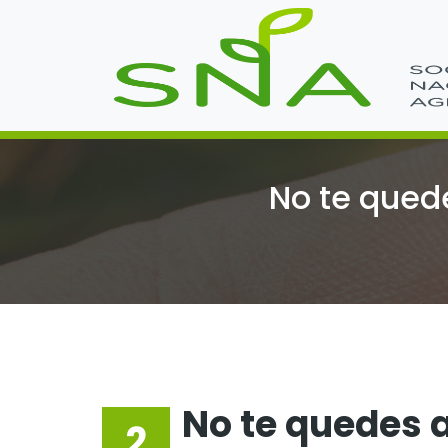
No te qued
No te quedes a
2