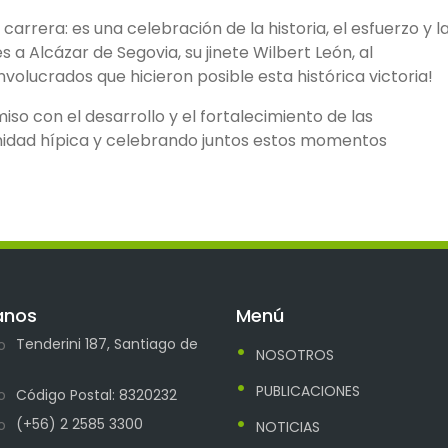
arrera: es una celebración de la historia, el esfuerzo y l
s a Alcázar de Segovia, su jinete Wilbert León, al
volucrados que hicieron posible esta histórica victoria!
 con el desarrollo y el fortalecimiento de las
unidad hípica y celebrando juntos estos momentos
anos
Menú
Tenderini 187, Santiago de
NOSOTROS
PUBLICACIONES
Código Postal: 8320232
(+56) 2 2585 3300
NOTICIAS