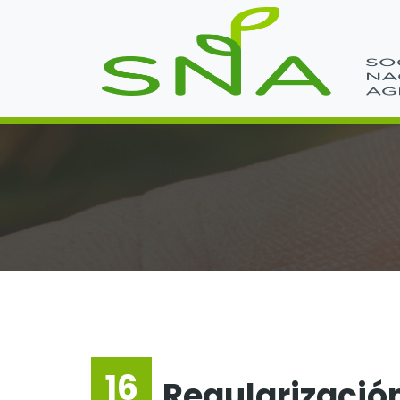
16
Regularizació