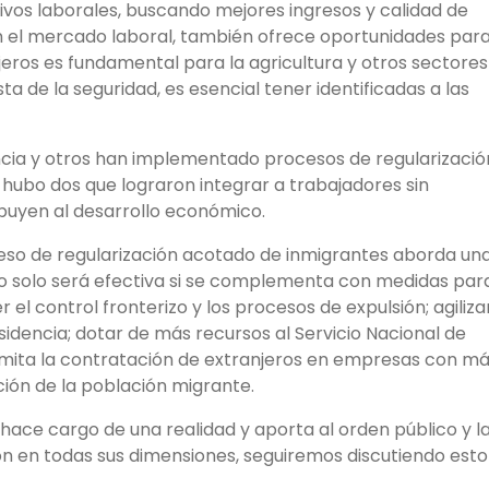
ivos laborales, buscando mejores ingresos y calidad de
n el mercado laboral, también ofrece oportunidades par
njeros es fundamental para la agricultura y otros sectores
a de la seguridad, es esencial tener identificadas a las
ncia y otros han implementado procesos de regularizació
r, hubo dos que lograron integrar a trabajadores sin
buyen al desarrollo económico.
oceso de regularización acotado de inmigrantes aborda un
o solo será efectiva si se complementa con medidas par
r el control fronterizo y los procesos de expulsión; agiliza
sidencia; dotar de más recursos al Servicio Nacional de
limita la contratación de extranjeros en empresas con m
ción de la población migrante.
hace cargo de una realidad y aporta al orden público y l
ión en todas sus dimensiones, seguiremos discutiendo esto