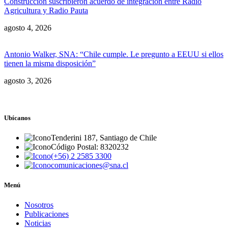
Construcción suscribieron acuerdo de integración entre Radio
Agricultura y Radio Pauta
agosto 4, 2026
Antonio Walker, SNA: “Chile cumple. Le pregunto a EEUU si ellos
tienen la misma disposición”
agosto 3, 2026
Ubícanos
Tenderini 187, Santiago de Chile
Código Postal: 8320232
(+56) 2 2585 3300
comunicaciones@sna.cl
Menú
Nosotros
Publicaciones
Noticias