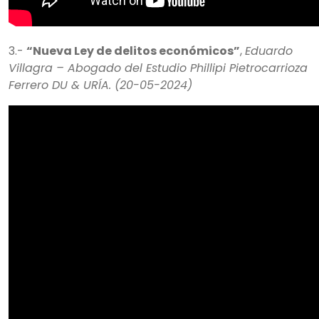
3.-
“Nueva Ley de delitos económicos”
,
Eduardo
Villagra – Abogado del Estudio Phillipi Pietrocarrioza
Ferrero DU & URÍA. (20-05-2024)