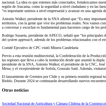
nacional. La idea es que estemos más conectados, fortalezcamos nuest
región de Atacama, como la seguridad a nivel ciudadano y en las faenas,
“es importante unirnos a nivel empresarial y avanzar en una agenda de 
Antonio Walker, presidente de la
SNA
afirmó que “Es muy importante
territorios, con la gente que vive los problemas reales. Nos vamos con
a conversar y escuchar es fundamental para hacernos cargo de los pro
Rodrigo Susaeta, presidente de APECO
, señaló que “los principales
del
system approach,
además de los problemas relacionados con el emp
Comité Ejecutivo de CPC visitó Minera Candelaria
Previo a esta reunión multisectorial, la Confederación de la Produccio
las regiones que lleva a cabo la institución desde que asumió la dupl
presidente de la SNA, Antonio Walker, el presidente de la CNC, José
Mena; y el vicepresidente de Sofofa, Gonzalo Said.
Además, visitaro
El lanzamiento de Gremios por Chile y su primera reunión regional t
Biobío
. Durante 2024 se continuarán desarrollando nuevos encuentros a
Otras noticias
Sociedad Nacional de Agricultura y Cámara Chilena de la Construcció