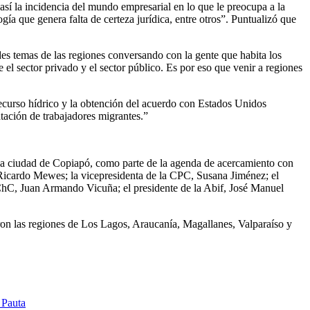
sí la incidencia del mundo empresarial en lo que le preocupa a la
́a que genera falta de certeza jurídica, entre otros”. Puntualizó que
es temas de las regiones conversando con la gente que habita los
 el s
ector privado
y el s
ector público
. Es por eso que venir a regiones
 recurso hídrico y la obtención del acuerdo con Estados Unidos
tación de trabajadores migrantes.”
la ciudad de Copiapó, como parte de la agenda de acercamiento con
Ricardo Mewes; la vicepresidenta de la CPC, Susana Jiménez; el
ChC, Juan Armando Vicuña; el presidente de la Abif, José Manuel
ron las regiones de
Los Lagos, Araucanía, Magallanes, Valparaíso y
 Pauta