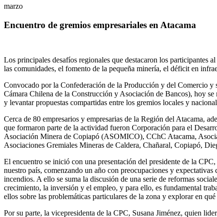
marzo
Encuentro de gremios empresariales en Atacama
Los principales desafíos regionales que destacaron los participantes al 
las comunidades, el fomento de la pequeña minería, el déficit en infrae
Convocado por la Confederación de la Producción y del Comercio y 
Cámara Chilena de la Construcción y Asociación de Bancos), hoy se r
y levantar propuestas compartidas entre los gremios locales y nacional
Cerca de 80 empresarios y empresarias de la Región del Atacama, adema
que formaron parte de la actividad fueron Corporación para el Desa
Asociación Minera de Copiapó (ASOMICO), CChC Atacama, Asociac
Asociaciones Gremiales Mineras de Caldera, Chañaral, Copiapó, Dieg
El encuentro se inició con una presentación del
presidente de la CPC
nuestro país, comenzando un año con preocupaciones y expectativas ci
incendios. A ello se suma la discusión de una serie de reformas social
crecimiento, la inversión y el empleo, y para ello, es fundamental tra
ellos sobre las problemáticas particulares de la zona y explorar en q
Por su parte, la
vicepresidenta de la CPC, Susana Jiménez
, quien lid