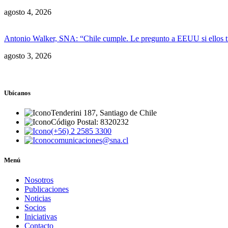
agosto 4, 2026
Antonio Walker, SNA: “Chile cumple. Le pregunto a EEUU si ellos t
agosto 3, 2026
Ubícanos
Tenderini 187, Santiago de Chile
Código Postal: 8320232
(+56) 2 2585 3300
comunicaciones@sna.cl
Menú
Nosotros
Publicaciones
Noticias
Socios
Iniciativas
Contacto