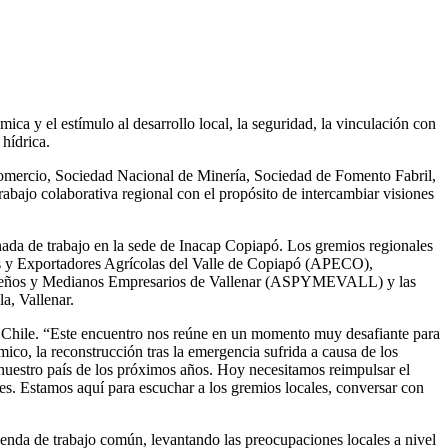
ica y el estímulo al desarrollo local, la seguridad, la vinculación con
hídrica.
omercio, Sociedad Nacional de Minería, Sociedad de Fomento Fabril,
trabajo colaborativa regional con el propósito de intercambiar visiones
nada de trabajo en la sede de
Inacap Copiapó
. Los gremios regionales
s y Exportadores Agrícolas del Valle de Copiapó (APECO),
ueños y Medianos Empresarios de Vallenar (ASPYMEVALL) y las
a, Vallenar.
enta Chile. “Este encuentro nos reúne en un momento muy desafiante para
ico, la reconstrucción tras la emergencia sufrida a causa de los
nuestro país de los próximos años. Hoy necesitamos reimpulsar el
ales. Estamos aquí para escuchar a los gremios locales, conversar con
genda de trabajo común, levantando las preocupaciones locales a nivel