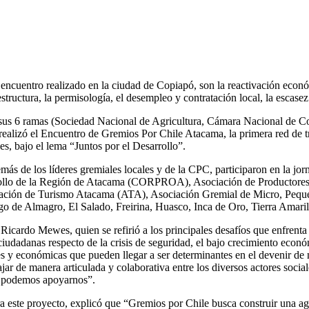
encuentro realizado en la ciudad de Copiapó, son la reactivación económ
structura, la permisología, el desempleo y contratación local, la escasez 
sus 6 ramas (Sociedad Nacional de Agricultura, Cámara Nacional de C
ealizó el
Encuentro de Gremios Por Chile Atacama
, la primera red de 
es, bajo el lema “Juntos por el Desarrollo”.
́s de los líderes gremiales locales y de la CPC, participaron en la jor
rrollo de la Región de Atacama (CORPROA), Asociación de Productore
ión de Turismo Atacama (ATA), Asociación Gremial de Micro, Peq
o de Almagro, El Salado, Freirina, Huasco, Inca de Oro, Tierra Amarill
, Ricardo Mewes
, quien se refirió a los principales desafíos que enfr
udadanas respecto de la crisis de seguridad, el bajo crecimiento económ
es y económicas que pueden llegar a ser determinantes en el devenir de 
bajar de manera articulada y colaborativa entre los diversos actores soci
ué podemos apoyarnos”.
era este proyecto, explicó que “Gremios por Chile busca construir una a