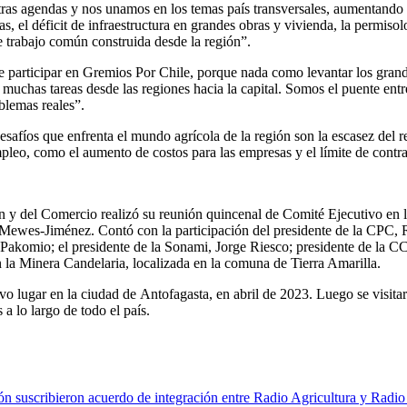
ras agendas y nos unamos en los temas país transversales, aumentando a
 el déficit de infraestructura en grandes obras y vivienda, la permisologi
trabajo común construida desde la región”.
 participar en
Gremios Por Chile
, porque nada como levantar los grand
 muchas tareas desde las regiones hacia la capital. Somos el puente entre
blemas reales”.
 desafíos que enfrenta el mundo agrícola de la región son la escasez del
leo, como el aumento de costos para las empresas y el límite de contra
́n y del Comercio realizó su reunión quincenal de
Comité Ejecutivo
en 
a Mewes-Jiménez. Contó con la participación del
presidente de la CPC, 
 Pakomio; el presidente de la Sonami, Jorge Riesco; presidente de la C
n la Minera Candelaria, localizada en la comuna de Tierra Amarilla.
uvo lugar en la ciudad de
Antofagasta,
en abril de 2023. Luego se visita
 lo largo de todo el país.
n suscribieron acuerdo de integración entre Radio Agricultura y Radio