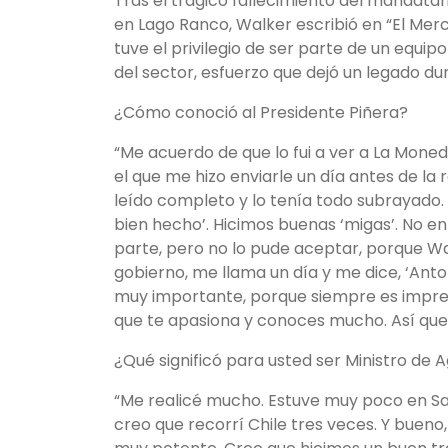
Tras el trágico fallecimiento del mandatar
en Lago Ranco, Walker escribió en “El Merc
tuve el privilegio de ser parte de un equ
del sector, esfuerzo que dejó un legado dura
¿Cómo conoció al Presidente Piñera?
“Me acuerdo de que lo fui a ver a La Moneda
el que me hizo enviarle un día antes de la r
leído completo y lo tenía todo subrayado. 
bien hecho’. Hicimos buenas ‘migas’. No en
parte, pero no lo pude aceptar, porque W
gobierno, me llama un día y me dice, ‘Anton
muy importante, porque siempre es impres
que te apasiona y conoces mucho. Así que
¿Qué significó para usted ser Ministro de A
“Me realicé mucho. Estuve muy poco en San
creo que recorrí Chile tres veces. Y buen