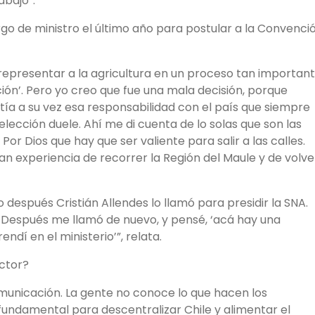
abajo”.
go de ministro el último año para postular a la Convenci
epresentar a la agricultura en un proceso tan importan
ón’. Pero yo creo que fue una mala decisión, porque
tía a su vez esa responsabilidad con el país que siempre
lección duele. Ahí me di cuenta de lo solas que son las
Por Dios que hay que ser valiente para salir a las calles.
an experiencia de recorrer la Región del Maule y de volve
o después Cristián Allendes lo llamó para presidir la SNA.
o’. Después me llamó de nuevo, y pensé, ‘acá hay una
dí en el ministerio’”, relata.
ector?
municación. La gente no conoce lo que hacen los
fundamental para descentralizar Chile y alimentar el