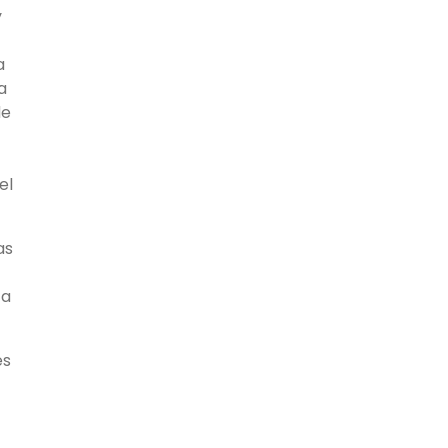
y
a
a
de
el
as
 a
és