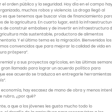
 el orden público y la seguridad. Hoy día en el campo ha
anizado, muchos robos y violencia. La droga llegó al
o es que tenemos que buscar vías de financiamiento par
s de la agricultura. En cuarto lugar, está la infraestructur
 de construir embalses y de invertir en infraestructura 
agricultura más sustentable, productora de alimentos
entaria. Y el último tema es la migración. Bienvenidos los
amos convencidos que para mejorar la calidad de vida en 
tura próspera”.
emial y a sus proyectos agrícolas, en las últimas seman
gran llamado para lograr un acuerdo político para
y que ese acuerdo se traduzca en entregarle herramientas
ís”.
 la economía, hay escasez de mano de obra y menos inter
e rubro, ¿por qué?
e, a que a los jóvenes les gusta mucho todo lo