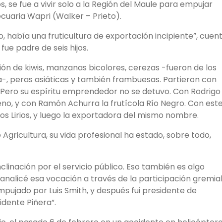
, se fue a vivir solo a la Región del Maule para empujar
uaria Wapri (Walker – Prieto).
 había una fruticultura de exportación incipiente”, cuen
fue padre de seis hijos.
n de kiwis, manzanas bicolores, cerezas -fueron de los
a-, peras asiáticas y también frambuesas. Partieron con
 Pero su espíritu emprendedor no se detuvo. Con Rodrigo
eno, y con Ramón Achurra la frutícola Río Negro. Con est
Los Lirios, y luego la exportadora del mismo nombre.
de Agricultura, su vida profesional ha estado, sobre todo,
clinación por el servicio público. Eso también es algo
nalicé esa vocación a través de la participación gremial
pujado por Luis Smith, y después fui presidente de
dente Piñera”.