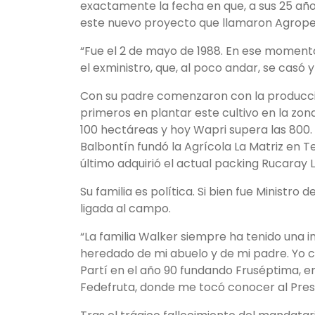
exactamente la fecha en que, a sus 25 años
este nuevo proyecto que llamaron Agropec
“Fue el 2 de mayo de 1988. En ese momento,
el exministro, que, al poco andar, se casó y 
Con su padre comenzaron con la producció
primeros en plantar este cultivo en la zon
100 hectáreas y hoy Wapri supera las 800.
Balbontín fundó la Agrícola La Matriz en T
último adquirió el actual packing Rucaray 
Su familia es política. Si bien fue Ministro 
ligada al campo.
“La familia Walker siempre ha tenido una in
heredado de mi abuelo y de mi padre. Yo ca
Partí en el año 90 fundando Fruséptima, em
Fedefruta, donde me tocó conocer al Presi