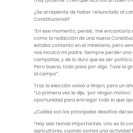
muy potente. Creo que hicimos un buen tr
¿Se arrepiente de haber renunciado al car
Constitucional?
“En ese momento, pensé, ‘me encantaría r
como la redacción de una nueva Constituci
estaba contento en el ministerio, pero sen
nos inculcó mi padre. Siempre perder una e
campañas, y de lo duro que es ser político. 
Pero bueno, todo pasa por algo. Tuve la gr
al campo”.
Tras la elección volvió a Wapri, pero un añ
“La primera vez le dije, ‘por ningún motiv
oportunidad para entregar todo lo que apren
¿Cuáles son los principales desafíos del s
“Hay seis temas importantes. Uno es la co
agricultores, cuando somos una actividad 