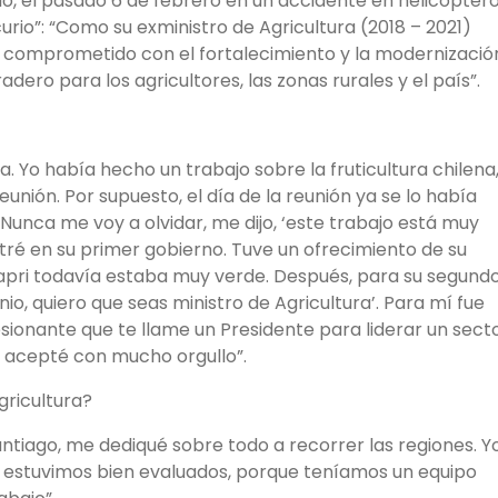
io, el pasado 6 de febrero en un accidente en helicópter
urio”: “Como su exministro de Agricultura (2018 – 2021)
ipo comprometido con el fortalecimiento y la modernizació
dero para los agricultores, las zonas rurales y el país”.
. Yo había hecho un trabajo sobre la fruticultura chilena
eunión. Por supuesto, el día de la reunión ya se lo había
Nunca me voy a olvidar, me dijo, ‘este trabajo está muy
tré en su primer gobierno. Tuve un ofrecimiento de su
apri todavía estaba muy verde. Después, para su segund
io, quiero que seas ministro de Agricultura’. Para mí fue
ionante que te llame un Presidente para liderar un sect
 acepté con mucho orgullo”.
gricultura?
tiago, me dediqué sobre todo a recorrer las regiones. Y
o, estuvimos bien evaluados, porque teníamos un equipo