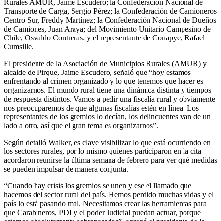
Rurales AMUR, Jaime Escudero; la Confederación Nacional de
Transporte de Carga, Sergio Pérez; la Confederación de Camioneros
Centro Sur, Freddy Martínez; la Confederación Nacional de Dueños
de Camiones, Juan Araya; del Movimiento Unitario Campesino de
Chile, Osvaldo Contreras; y el representante de Conapye, Rafael
Cumsille.
El presidente de la Asociación de Municipios Rurales (AMUR) y
alcalde de Pirque, Jaime Escudero, señaló que “hoy estamos
enfrentando al crimen organizado y lo que tenemos que hacer es
organizarnos. El mundo rural tiene una dinámica distinta y tiempos
de respuesta distintos. Vamos a pedir una fiscalía rural y obviamente
nos preocuparemos de que algunas fiscalías estén en línea. Los
representantes de los gremios lo decían, los delincuentes van de un
lado a otro, así que el gran tema es organizarnos”.
Según detalló Walker, es clave visibilizar lo que está ocurriendo en
los sectores rurales, por lo mismo quienes participaron en la cita
acordaron reunirse la última semana de febrero para ver qué medidas
se pueden impulsar de manera conjunta.
“Cuando hay crisis los gremios se unen y ese el llamado que
hacemos del sector rural del país. Hemos perdido muchas vidas y el
país lo está pasando mal. Necesitamos crear las herramientas para
que Carabineros, PDI y el poder Judicial puedan actuar, porque