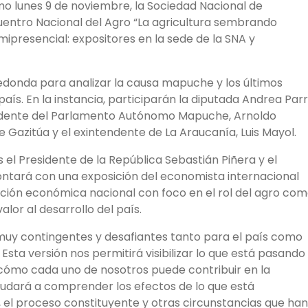
mo lunes 9 de noviembre, la Sociedad Nacional de
ncuentro Nacional del Agro “La agricultura sembrando
ipresencial: expositores en la sede de la SNA y
redonda para analizar la causa mapuche y los últimos
ís. En la instancia, participarán la diputada Andrea Parr
residente del Parlamento Autónomo Mapuche, Arnoldo
e Gazitúa y el exintendente de La Araucanía, Luis Mayol.
 el Presidente de la República Sebastián Piñera y el
ontará con una exposición del economista internacional
ación económica nacional con foco en el rol del agro co
alor al desarrollo del país.
uy contingentes y desafiantes tanto para el país como
 Esta versión nos permitirá visibilizar lo que está pasando
a cómo cada uno de nosotros puede contribuir en la
udará a comprender los efectos de lo que está
, el proceso constituyente y otras circunstancias que han