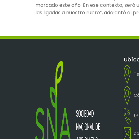
marcado este año. En ese contexto, será u
las ligadas a nuestro rubro”, adelantó el pr
Ubíc
Te
Có
(+
co