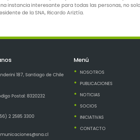
na instancia interesante para todas las personas, no sol
esidente de la SNA, Ricardo Ariztía.
anos
Menú
NOSOTROS
nderini 187, Santiago de Chile
PUBLICACIONES
NOTICIAS
digo Postal: 8320232
SOCIOS
56) 2 2585 3300
INICIATIVAS
CONTACTO
municaciones@sna.cl