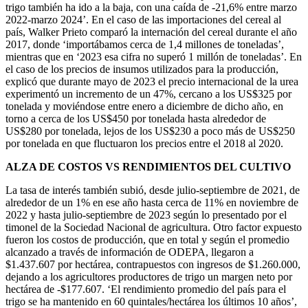
trigo también ha ido a la baja, con una caída de -21,6% entre marzo
2022-marzo 2024’. En el caso de las importaciones del cereal al
país, Walker Prieto comparó la internación del cereal durante el año
2017, donde ‘importábamos cerca de 1,4 millones de toneladas’,
mientras que en ‘2023 esa cifra no superó 1 millón de toneladas’. En
el caso de los precios de insumos utilizados para la producción,
explicó que durante mayo de 2023 el precio internacional de la urea
experimentó un incremento de un 47%, cercano a los US$325 por
tonelada y moviéndose entre enero a diciembre de dicho año, en
torno a cerca de los US$450 por tonelada hasta alrededor de
US$280 por tonelada, lejos de los US$230 a poco más de US$250
por tonelada en que fluctuaron los precios entre el 2018 al 2020.
ALZA DE COSTOS VS RENDIMIENTOS DEL CULTIVO
La tasa de interés también subió, desde julio-septiembre de 2021, de
alrededor de un 1% en ese año hasta cerca de 11% en noviembre de
2022 y hasta julio-septiembre de 2023 según lo presentado por el
timonel de la Sociedad Nacional de agricultura. Otro factor expuesto
fueron los costos de producción, que en total y según el promedio
alcanzado a través de información de ODEPA, llegaron a
$1.437.607 por hectárea, contrapuestos con ingresos de $1.260.000,
dejando a los agricultores productores de trigo un margen neto por
hectárea de -$177.607. ‘El rendimiento promedio del país para el
trigo se ha mantenido en 60 quintales/hectárea los últimos 10 años’,