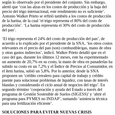
según lo observado por el presidente del conjunto. Sin embargo,
alertó que ‘con las alzas en los costos de producción y la baja del
precio del trigo internacional, este rendimiento no es suficiente’.
Antonio Walker Prieto se refirió también a los costos de producción
de la harina, de la cual ‘el trigo representa el 80% del costo de
producción’. ‘La harina representa el 30% del costo de producción
del pan’.
‘El trigo representa el 24% del costo de producción del pan’, de
acuerdo a lo explicado por el presidente de la SNA, ‘los otros costos
relevantes en el precio del pan (son) combustible/gas, mano de obra
y otras gastos indirectos’, indicó. Walker Prieto detalló que en el
caso del gas, durante los últimos 12 meses, este ha experimentado
un aumento de 20,7% en su costo, la mano de obra en panaderías ha
subido su costo en un 7,2% y el Índice de Precios al Consumidor, en
el ítem harina, subió un 5,8%. Por lo anterior, desde la SNA
proponen un ‘crédito cerealero para capital de trabajo y crédito
puente para solucionar problemas de liquidez, con tasas de interés
blandas y considerando el ciclo anual de negocios del trigo’. En
segundo término ‘cooperación y ayuda del Estado a través del
programa de Gestión Sostenible de Suelos (SIGESS)’ y ‘abrir el
programa para PYMES no INDAP’, sumando ‘asistencia técnica
para una fertilización eficiente’.
SOLUCIONES PARA EVITAR NUEVAS CRISIS