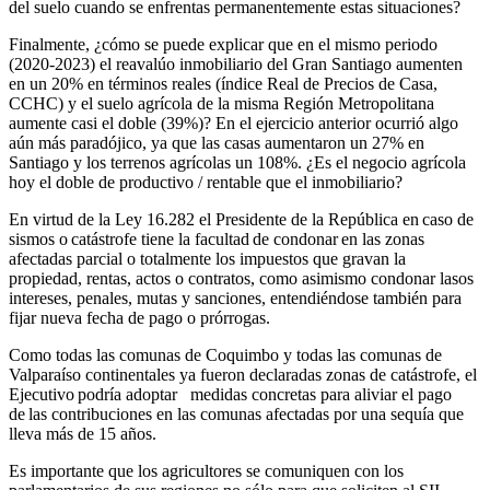
del suelo cuando se enfrentas permanentemente estas situaciones?
Finalmente, ¿cómo se puede explicar que en el mismo periodo
(2020-2023) el reavalúo inmobiliario del Gran Santiago aumenten
en un 20% en términos reales (índice Real de Precios de Casa,
CCHC) y el suelo agrícola de la misma Región Metropolitana
aumente casi el doble (39%)? En el ejercicio anterior ocurrió algo
aún más paradójico, ya que las casas aumentaron un 27% en
Santiago y los terrenos agrícolas un 108%. ¿Es el negocio agrícola
hoy el doble de productivo / rentable que el inmobiliario?
En virtud de la Ley 16.282 el Presidente de la República en caso de
sismos o catástrofe tiene la facultad de condonar en las zonas
afectadas parcial o totalmente los impuestos que gravan la
propiedad, rentas, actos o contratos, como asimismo condonar lasos
intereses, penales, mutas y sanciones, entendiéndose también para
fijar nueva fecha de pago o prórrogas.
Como todas las comunas de Coquimbo y todas las comunas de
Valparaíso continentales ya fueron declaradas zonas de catástrofe, el
Ejecutivo podría adoptar medidas concretas para aliviar el pago
de las contribuciones en las comunas afectadas por una sequía que
lleva más de 15 años.
Es importante que los agricultores se comuniquen con los