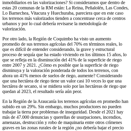
inmobiliarios en las valorizaciones? Si consideramos que dentro de
estas 20 comunas de la RM están: La Reina, Peñalolén, Las Condes,
Lo Barnechea, Vitacura y Huechuraba, pareciera que en este caso
los terrenos más valorizados tienden a concentrase cerca de centros
urbanos y por lo cual debería revisarse la metodología de
valorización.
Por otro lado, la Región de Coquimbo ha visto un aumento
promedio de sus terrenos agrícolas del 70% en términos reales, lo
que es difícil de entender considerando, la grave y estructural
proceso de sequía que ha estado viviendo en los últimos 15 años, lo
que se refleja en la disminución del 41% de la superficie de riego
entre 2007 y 2021. ¿Cómo es posible que la superficie de riego
disminuya y la valoración ponderada de todos los terrenos, con
ahora un 41% menos de suelos de riego, aumente? Considerando
que una hectárea de riego tiene un valor casi 10 veces lo que una
hectárea de secano, si se midiera solo por las hectáreas de riego que
quedan al 2023, el resultado sería aún peor.
En la Región de la Araucanía los terrenos agrícolas en promedio han
subido en un 29%. Sin embargo, muchos productores no pueden
trabajar la tierra por problemas de inseguridad. Desde el 2021 hay
más de 47.000 denuncias y querellas de usurpaciones, incendios,
amenazas, destrucción y robo de maquinaria entre otros crímenes
graves en las zonas rurales de la región ¿no debería bajar el precio