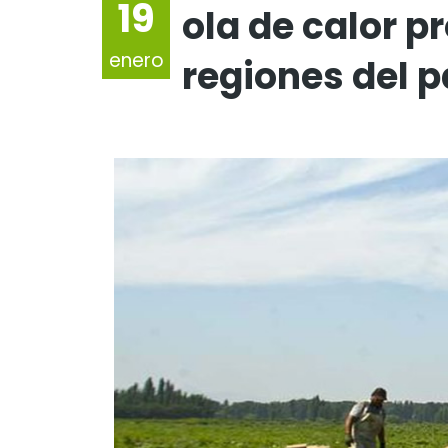
19
ola de calor p
enero
regiones del p